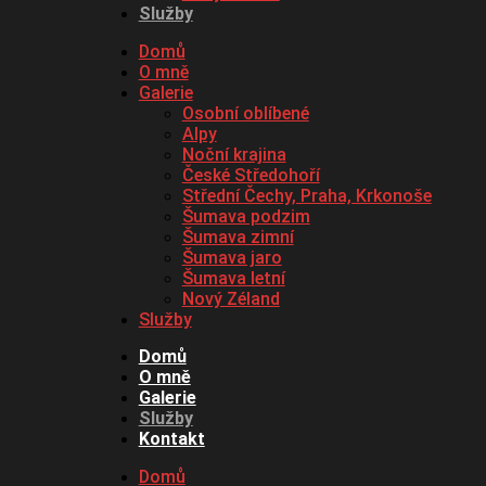
Služby
Domů
O mně
Galerie
Osobní oblíbené
Alpy
Noční krajina
České Středohoří
Střední Čechy, Praha, Krkonoše
Šumava podzim
Šumava zimní
Šumava jaro
Šumava letní
Nový Zéland
Služby
Domů
O mně
Galerie
Služby
Kontakt
Domů