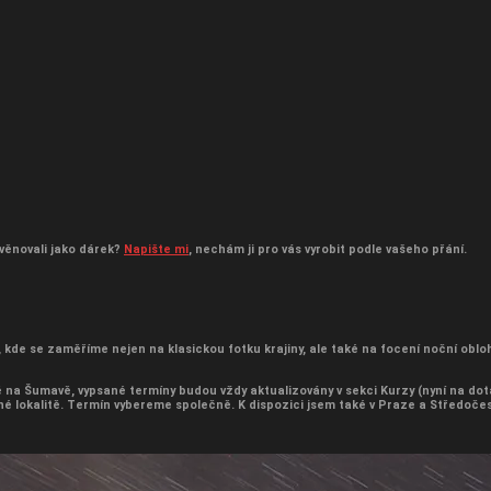
i věnovali jako dárek?
Napište mi
, nechám ji pro vás vyrobit podle vašeho přání.
 kde se zaměříme nejen na klasickou fotku krajiny, ale také na focení noční oblo
ě na Šumavě, vypsané termíny budou vždy aktualizovány v sekci Kurzy (nyní na dot
jiné lokalitě. Termín vybereme společně. K dispozici jsem také v Praze a Středoč