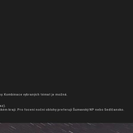
hy.
Kombinace vybraných témat je možná.
az).
eském kraji. Pro focení noční oblohy preferuji Šumavský NP nebo Sedlčansko.