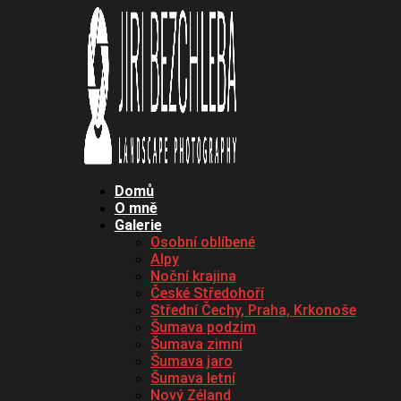
Domů
O mně
Galerie
Osobní oblíbené
Alpy
Noční krajina
České Středohoří
Střední Čechy, Praha, Krkonoše
Šumava podzim
Šumava zimní
Šumava jaro
Šumava letní
Nový Zéland